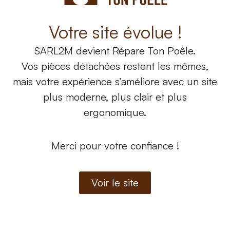
Votre site évolue !
SARL2M
devient
Répare Ton Poêle.
Vos pièces détachées restent les mêmes,
mais votre expérience s’améliore avec un site
plus moderne, plus clair et plus
ergonomique.
Nos produits
Nos produits
Brazzero en fonte
Brazzero en fonte
Merci pour votre confiance !
référence 1121110601
référence 1121114001
90,72
€
44,10
€
Voir le site
Ajouter au panier
Ajouter au panier