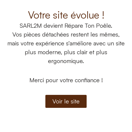
Votre site évolue !
SARL2M
devient
Répare Ton Poêle.
Vos pièces détachées restent les mêmes,
mais votre expérience s’améliore avec un site
plus moderne, plus clair et plus
ergonomique.
Motoréducteur
Motoréducteur
Motoréducteur 2 rpm
Motoréducteur 3 rpm
référence MOTOR-18
référence G-MOTOR-19
Merci pour votre confiance !
138,00
€
168,40
€
Ajouter au panier
Ajouter au panier
Voir le site