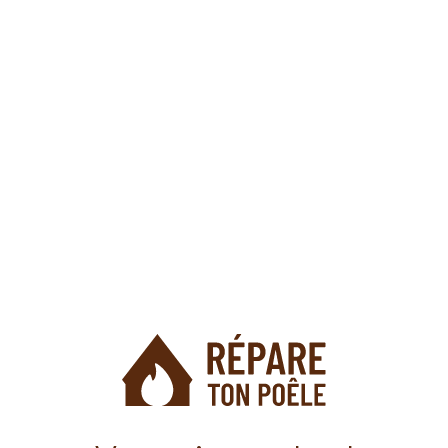
Nos produits
Nos produits
Aster Multiair 10 XUP! S1
Camelia AIR
À partir de
16,80
€
À partir de
22,80
€
Voir les produits
Voir les produits