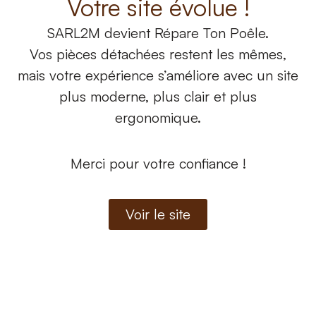
Votre site évolue !
SARL2M
devient
Répare Ton Poêle.
Vos pièces détachées restent les mêmes,
mais votre expérience s’améliore avec un site
Nos produits
Nos produits
plus moderne, plus clair et plus
Camelia Air Ceramic –
Camelia Air Metal –
ergonomique.
Easy Connect
Camelia Air 8 S2 – Easy
Connect
À partir de
22,80
€
Merci pour votre confiance !
À partir de
22,80
€
Voir les produits
Voir les produits
Voir le site