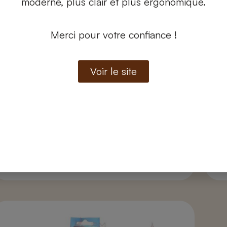
moderne, plus clair et plus ergonomique.
Merci pour votre confiance !
Voir le site
Joint tressé en céramique
Joi
Joint adhésif plat tressé en fibre de céramique 10 x
Kit
3 mm
30
4,90
€
29
Ajouter au panier