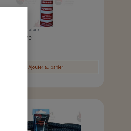
le haute température
icone noir 315°C
,80
€
Ajouter au panier