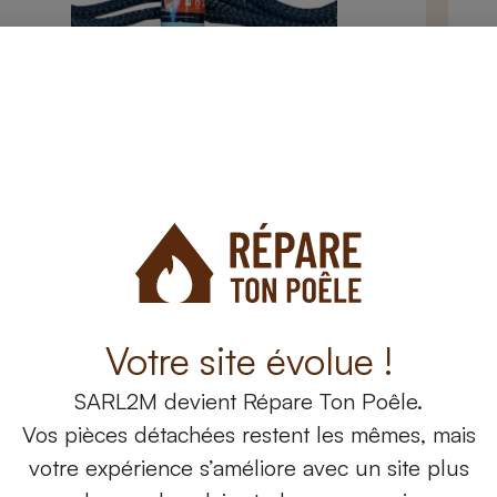
Joint tressé en céramique
Col
Kit joint rond tressé en céramique 10 mm + silicone
Sil
300°C
22
27,20
€
Ajouter au panier
Votre site évolue !
SARL2M
devient
Répare Ton Poêle.
Vos pièces détachées restent les mêmes, mais
votre expérience s’améliore avec un site plus