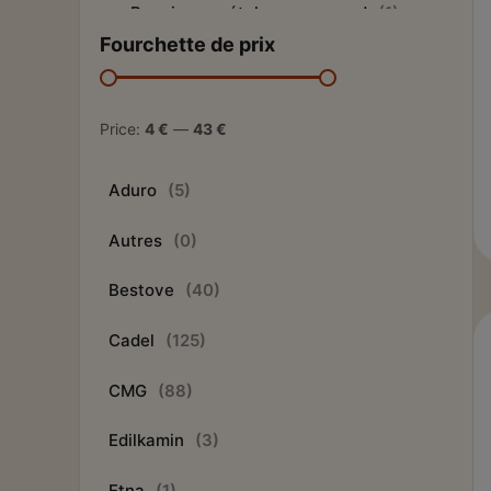
Bougie en métal sans raccord
(1)
Fourchette de prix
Entretien et ramonage
(10)
Accessoires pour poêle à bois
(3)
Price:
4 €
—
43 €
Matériel d'entretien
(2)
Aduro
(5)
Produits d'entretien
(5)
Autres
(0)
RDV Entretien et ramonage poêle à
granulés
(0)
Bestove
(40)
Nos produits
(776)
Cadel
(125)
Panneau de commande
(4)
CMG
(88)
Pièces détachées CADEL
(142)
Edilkamin
(3)
Pièces détachées Freepoint
(71)
Etna
(1)