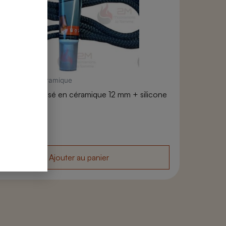
nt tressé en céramique
 joint rond tressé en céramique 12 mm + silicone
0°C
,80
€
Ajouter au panier