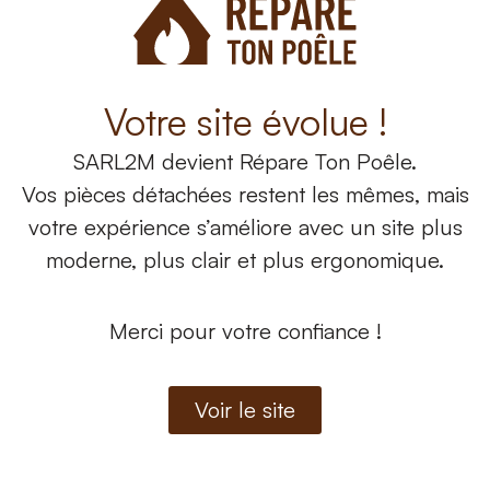
Votre site évolue !
Motoréducteur
Mot
Motoréducteur référence 1044000100
Mo
SARL2M
devient
Répare Ton Poêle.
Vos pièces détachées restent les mêmes, mais
290,60
€
21
votre expérience s’améliore avec un site plus
Ajouter au panier
moderne, plus clair et plus ergonomique.
Merci pour votre confiance !
Voir le site