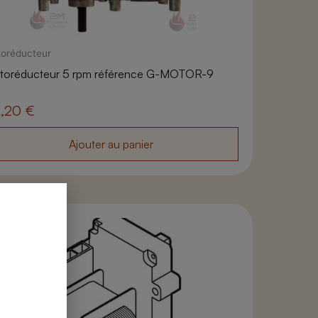
oréducteur
toréducteur 5 rpm référence G-MOTOR-9
2,20
€
Ajouter au panier