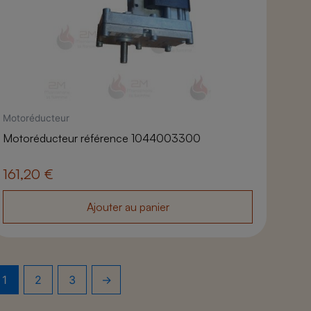
Motoréducteur
Motoréducteur référence 1044003300
161,20
€
Ajouter au panier
1
2
3
→