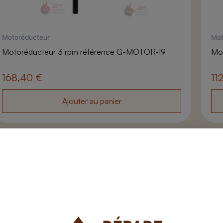
Motoréducteur
Mot
Motoréducteur 3 rpm référence G-MOTOR-19
Mo
168,40
€
11
Ajouter au panier