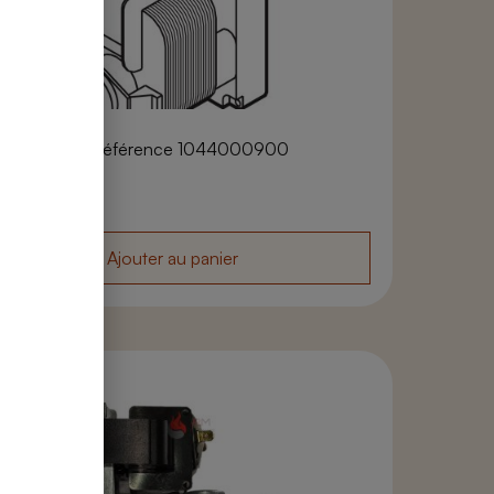
oréducteur
toréducteur référence 1044000900
7,98
€
Ajouter au panier