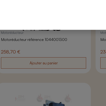
Motoréducteur
Mot
Motoréducteur référence 1044001300
Mo
258,70
€
23
Ajouter au panier