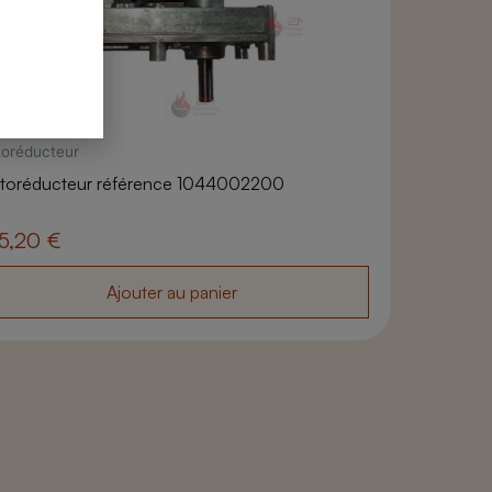
oréducteur
toréducteur référence 1044002200
5,20
€
Ajouter au panier