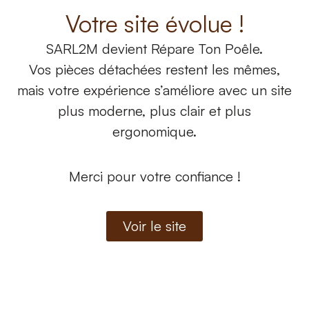
Votre site évolue !
SARL2M
devient
Répare Ton Poêle.
Vous cherchez une pièce détachée
Vos pièces détachées restent les mêmes,
pour votre poêle à granulés / bois ?
mais votre expérience s’améliore avec un site
L’équipe reste à votre écoute pour vous
plus moderne, plus clair et plus
ergonomique.
accompagner dans votre recherche.
DEMANDER UN
CONTACTER NOS
DEVIS
EXPERTS
Merci pour votre confiance !
Voir le site