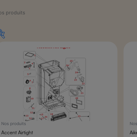
os produits
Catégories de produits
Bougies
(11)
Bougie en métal avec raccord 1/2
(1)
Bougie en métal avec raccord 3/8
(2)
Bougie en métal sans raccord
(1)
Entretien et ramonage
(10)
Accessoires pour poêle à bois
(3)
Matériel d'entretien
(2)
Nos produits
Nos
Produits d'entretien
(5)
Accent Airtight
Aik