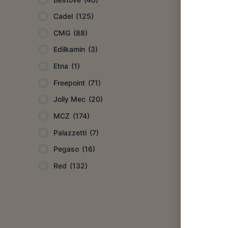
Cadel
(125)
CMG
(88)
Edilkamin
(3)
Etna
(1)
Freepoint
(71)
Jolly Mec
(20)
MCZ
(174)
Palazzetti
(7)
Pegaso
(16)
Red
(132)