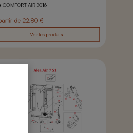
ke COMFORT AIR 2016
partir de
22,80
€
Voir les produits