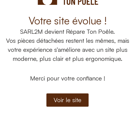
Bestove
(40)
Nos produits
Nos
Aike Comfort Air 8 M1
Ale
Cadel
(125)
Votre site évolue !
CMG
(88)
À partir de
16,80
€
À 
SARL2M
devient
Répare Ton Poêle.
Edilkamin
(3)
Vos pièces détachées restent les mêmes, mais
Etna
(1)
Voir les produits
votre expérience s’améliore avec un site plus
Freepoint
(71)
moderne, plus clair et plus ergonomique.
Jolly Mec
(20)
MCZ
(174)
Merci pour votre confiance !
Palazzetti
(7)
Pegaso
(16)
Voir le site
Red
(132)