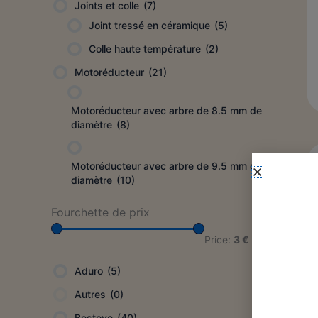
Joints et colle
(7)
Joint tressé en céramique
(5)
Colle haute température
(2)
Motoréducteur
(21)
Motoréducteur avec arbre de 8.5 mm de
diamètre
(8)
Motoréducteur avec arbre de 9.5 mm de
diamètre
(10)
Fourchette de prix
Price:
3 €
—
394 €
Aduro
(5)
Autres
(0)
Bestove
(40)