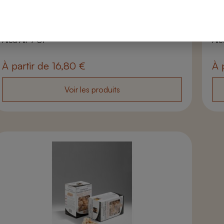
Nos produits
Nos
Alea Air 7 S1
Ale
À partir de
16,80
€
À 
Voir les produits