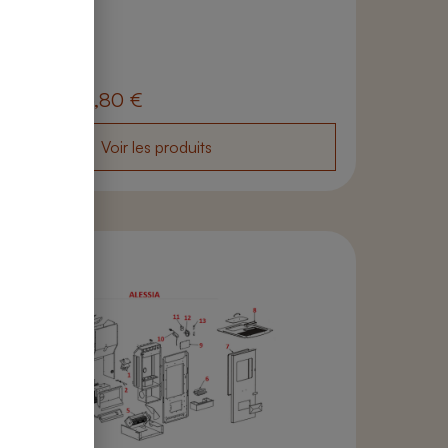
 produits
a Air 7 S1
partir de
16,80
€
Voir les produits