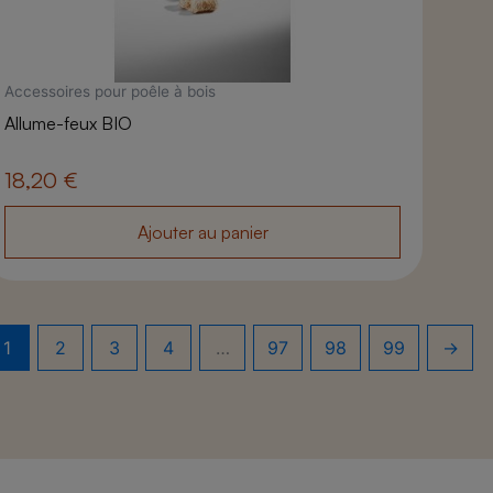
Accessoires pour poêle à bois
Allume-feux BIO
18,20
€
Ajouter au panier
1
2
3
4
…
97
98
99
→