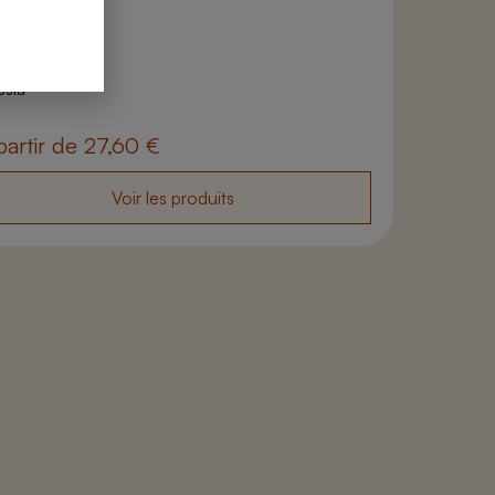
 produits
ssia
partir de
27,60
€
Voir les produits