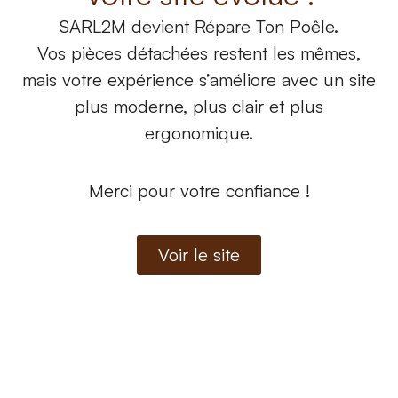
SARL2M
devient
Répare Ton Poêle.
Vos pièces détachées restent les mêmes,
Destinataires des données
mais votre expérience s’améliore avec un site
Les données collectées peuvent être
plus moderne, plus clair et plus
transmises uniquement aux personnes et
ergonomique.
prestataires ayant besoin d’y accéder dans le
cadre de leurs missions :
Merci pour votre confiance !
SARL 2M ;
Voir le site
PAW-IN, dans le cadre de la gestion
technique du site ;
prestataires d’hébergement ;
prestataires de paiement ;
transporteurs ;