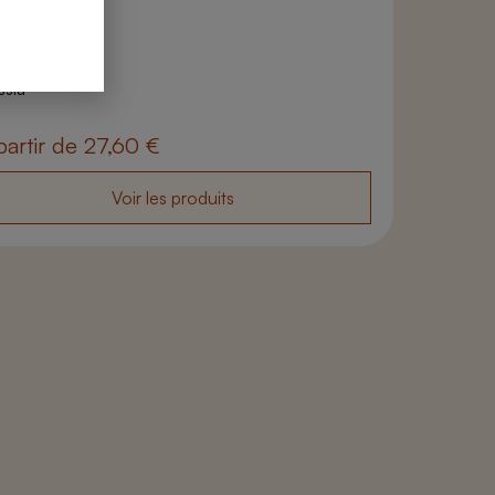
 produits
ssia
partir de
27,60
€
Voir les produits