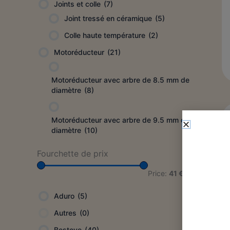
Joints et colle
(7)
Joint tressé en céramique
(5)
Colle haute température
(2)
Motoréducteur
(21)
Motoréducteur avec arbre de 8.5 mm de
diamètre
(8)
Motoréducteur avec arbre de 9.5 mm de
diamètre
(10)
Fourchette de prix
Price:
41 €
—
177 €
Aduro
(5)
Autres
(0)
Bestove
(40)