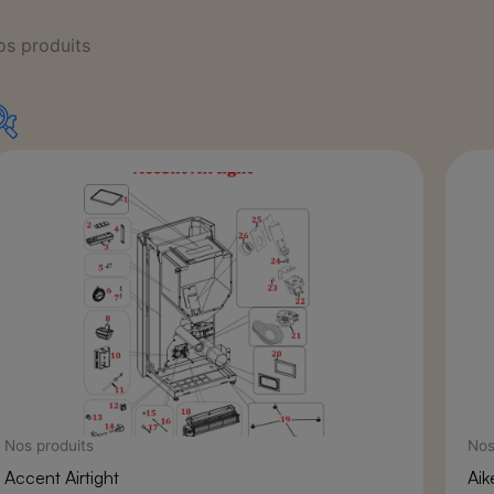
os produits
Catégories de produits
Bougies
(11)
Bougie en métal avec raccord 1/2
(1)
Bougie en métal avec raccord 3/8
(2)
Bougie en métal sans raccord
(1)
Entretien et ramonage
(10)
Accessoires pour poêle à bois
(3)
Matériel d'entretien
(2)
Nos produits
Nos
Produits d'entretien
(5)
Accent Airtight
Aik