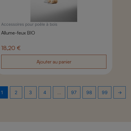
Accessoires pour poêle à bois
Allume-feux BIO
18,20
€
Ajouter au panier
1
2
3
4
…
97
98
99
→