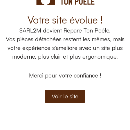
Bestove
(40)
Nos produits
Nos
Aike Comfort Air 8 M1
Ale
Cadel
(125)
Votre site évolue !
CMG
(88)
À partir de
16,80
€
À 
SARL2M
devient
Répare Ton Poêle.
Edilkamin
(3)
Vos pièces détachées restent les mêmes, mais
Etna
(1)
Voir les produits
votre expérience s’améliore avec un site plus
Freepoint
(71)
moderne, plus clair et plus ergonomique.
Jolly Mec
(20)
MCZ
(174)
Merci pour votre confiance !
Palazzetti
(7)
Pegaso
(16)
Voir le site
Red
(132)