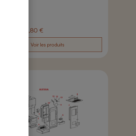
 produits
a Air 7 S1
partir de
16,80
€
Voir les produits