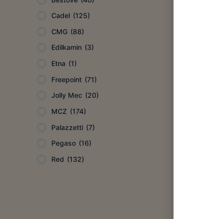
Cadel
(125)
CMG
(88)
Edilkamin
(3)
Etna
(1)
Freepoint
(71)
Jolly Mec
(20)
MCZ
(174)
Palazzetti
(7)
Pegaso
(16)
Red
(132)