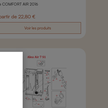
ke COMFORT AIR 2016
partir de
22,80
€
Voir les produits