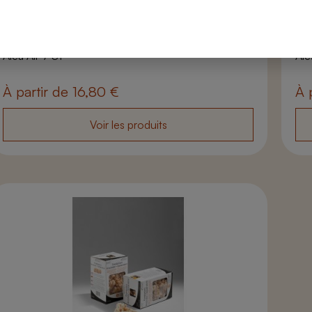
Nos produits
Nos
Alea Air 7 S1
Ale
À partir de
16,80
€
À 
Voir les produits